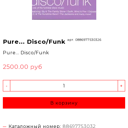
арт. 0886977530326
Pure... Disco/Funk
Pure... Disco/Funk
2500.00 руб
-
+
В корзину
Каталожный номер:
88697753032