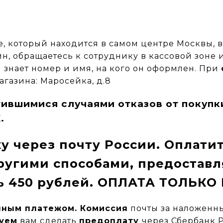
, который находится в самом центре Москвы, в
ин, обращаетесь к сотруднику в кассовой зоне 
 знает номер и имя, на кого он оформлен.
При
агазина: Маросейка, д.8
астившимися случаями отказов от пок
.
ку через почту России.
Оплатит
угими способами, предостав
ть 450 рублей. ОПЛАТА ТОЛЬК
ным платежом.
Комиссия
почты за наложенны
уем
вам сделать
предоплату
через Сбербанк 