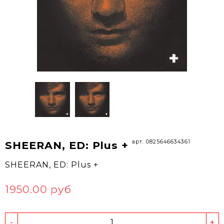
арт. 0825646634361
SHEERAN, ED: Plus +
SHEERAN, ED: Plus +
1950.00 руб
-
+