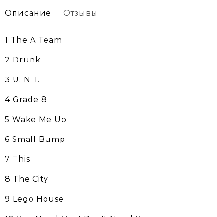
Описание
Отзывы
1 The A Team
2 Drunk
3 U. N. I.
4 Grade 8
5 Wake Me Up
6 Small Bump
7 This
8 The City
9 Lego House