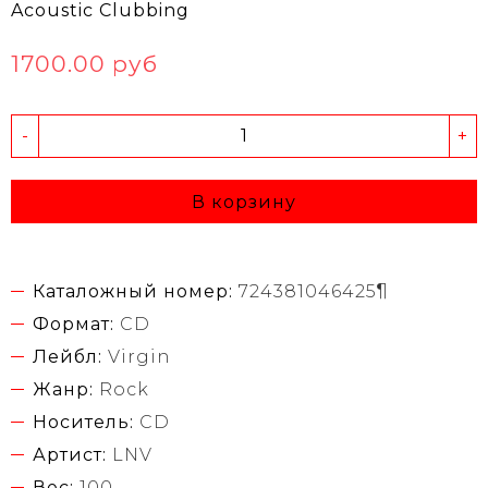
Acoustic Clubbing
1700.00 руб
-
+
В корзину
Каталожный номер:
724381046425¶
Формат:
CD
Лейбл:
Virgin
Жанр:
Rock
Носитель:
CD
Артист:
LNV
Вес:
100