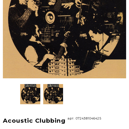
арт. 0724381046425
Acoustic Clubbing