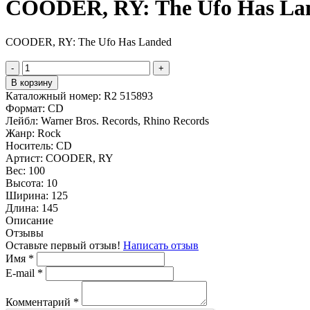
COODER, RY: The Ufo Has La
COODER, RY: The Ufo Has Landed
-
+
В корзину
Каталожный номер:
R2 515893
Формат:
CD
Лейбл:
Warner Bros. Records, Rhino Records
Жанр:
Rock
Носитель:
CD
Артист:
COODER, RY
Вес:
100
Высота:
10
Ширина:
125
Длина:
145
Описание
Отзывы
Оставьте первый отзыв!
Написать отзыв
Имя
*
E-mail
*
Комментарий
*