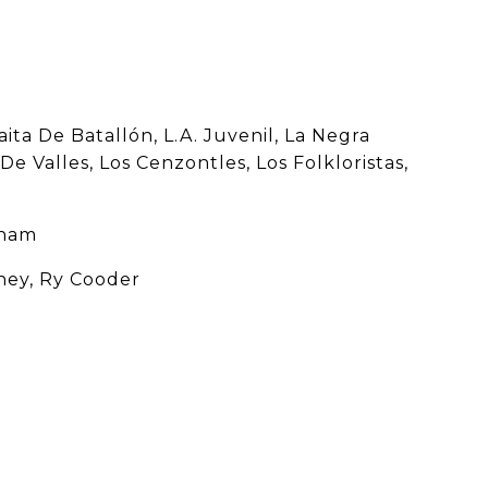
ita De Batallón, L.A. Juvenil, La Negra
e Valles, Los Cenzontles, Los Folkloristas,
aham
ney, Ry Cooder