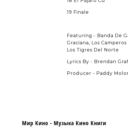
18 El Pájaro Cu
19 Finale
Featuring - Banda De Ga
Graciana, Los Camperos D
Los Tigres Del Norte
Lyrics By - Brendan Gr
Producer - Paddy Molo
Мир Кино - Музыка Кино Книги