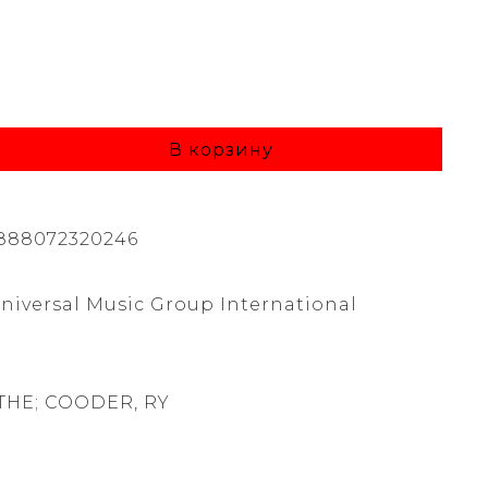
В корзину
888072320246
Universal Music Group International
 THE; COODER, RY