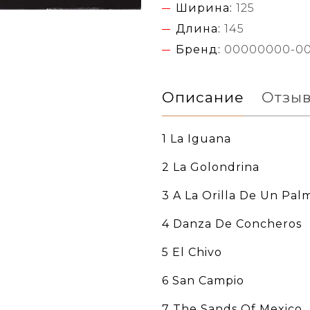
Ширина:
125
Длина:
145
Бренд:
00000000-0
Описание
Отзы
1 La Iguana
2 La Golondrina
3 A La Orilla De Un Pal
4 Danza De Concheros
5 El Chivo
6 San Campio
7 The Sands Of Mexico