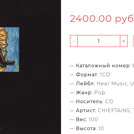
2400.00 руб
-
+
Каталожный номер:
Формат:
1CD
Лейбл:
Hear Music, 
Жанр:
Pop
Носитель:
CD
Артист:
CHIEFTAINS,
Вес:
100
Высота:
10