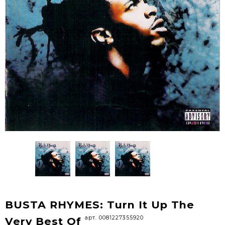
BUSTA RHYMES: Turn It Up The
арт. 0081227355920
Very Best Of