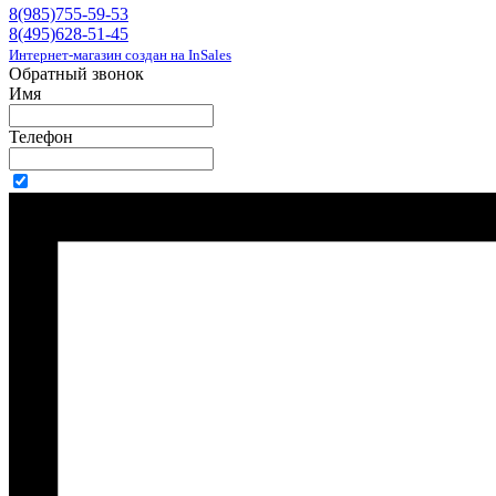
8(985)755-59-53
8(495)628-51-45
Интернет-магазин создан на InSales
Обратный звонок
Имя
Телефон