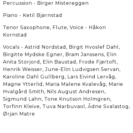
Percussion - Birger Mistereggen
Piano - Ketil Bjørnstad
Tenor Saxophone, Flute, Voice - Håkon
Kornstad
Vocals - Astrid Nordstad, Birgit Hvoslef Dahl,
Birgitte Mydske Egner, Bram Janssens, Elin
Anita Storjord, Elin Baustad, Frode Fjørtoft,
Henrik Weisser, June-Elin Ludvigsen Servan,
Karoline Dahl Gullberg, Lars Eivind Lervåg,
Magne Ytterlid, Maria Malene Kvalevåg, Marie
Hvalgård Smith, Nils August Andresen,
Sigmund Lahn, Tone Knutson Holmgren,
Torfinn Kleive, Tuva Narbuvaol, Ådne Svalastog,
Ørjan Matre