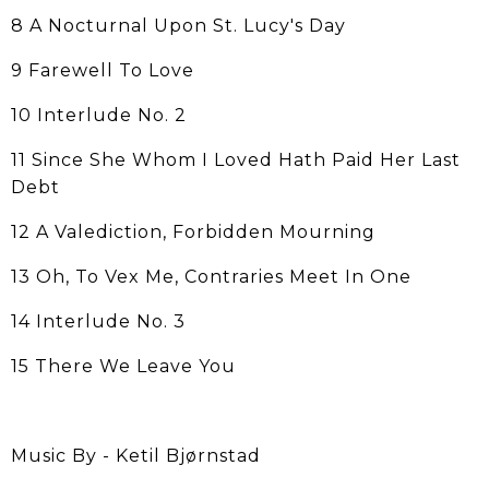
8 A Nocturnal Upon St. Lucy's Day
9 Farewell To Love
10 Interlude No. 2
11 Since She Whom I Loved Hath Paid Her Last
Debt
12 A Valediction, Forbidden Mourning
13 Oh, To Vex Me, Contraries Meet In One
14 Interlude No. 3
15 There We Leave You
Music By - Ketil Bjørnstad