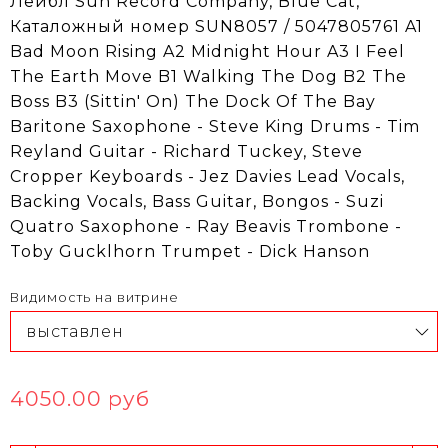
Лейбл Sun Record Company, Blue Cat,
Каталожный номер SUN8057 / 5047805761 A1
Bad Moon Rising A2 Midnight Hour A3 I Feel
The Earth Move B1 Walking The Dog B2 The
Boss B3 (Sittin' On) The Dock Of The Bay
Baritone Saxophone - Steve King Drums - Tim
Reyland Guitar - Richard Tuckey, Steve
Cropper Keyboards - Jez Davies Lead Vocals,
Backing Vocals, Bass Guitar, Bongos - Suzi
Quatro Saxophone - Ray Beavis Trombone -
Toby Gucklhorn Trumpet - Dick Hanson
Видимость на витрине
4050.00 руб