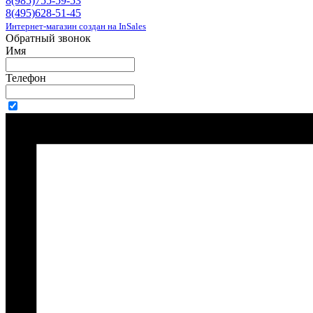
8(985)755-59-53
8(495)628-51-45
Интернет-магазин создан на InSales
Обратный звонок
Имя
Телефон