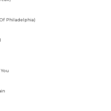
 Of Philadelphia)
l
s
 You
ain