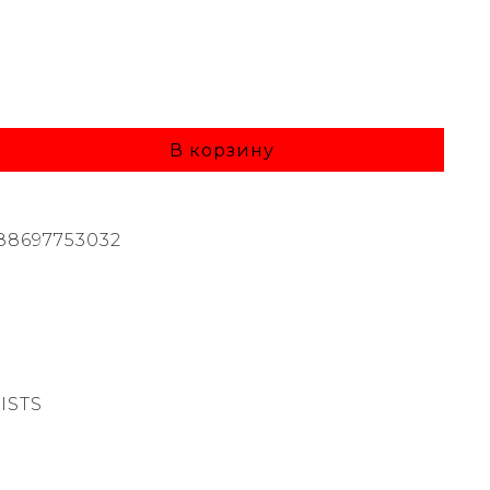
В корзину
88697753032
ISTS