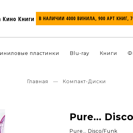
а Кино Книги
В НАЛИЧИИ 4000 ВИНИЛА, 900 АРТ КНИГ, 
иниловые пластинки
Blu-ray
Книги
Ф
Главная
Компакт-Диски
Pure... Dis
Pure... Disco/Funk