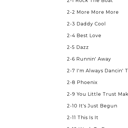
2-1 Rock The Boat
2-2 More More More
2-3 Daddy Cool
2-4 Best Love
2-5 Dazz
2-6 Runnin' Away
2-7 I'm Always Dancin' 
2-8 Phoenix
2-9 You Little Trust Ma
2-10 It's Just Begun
2-11 This Is It