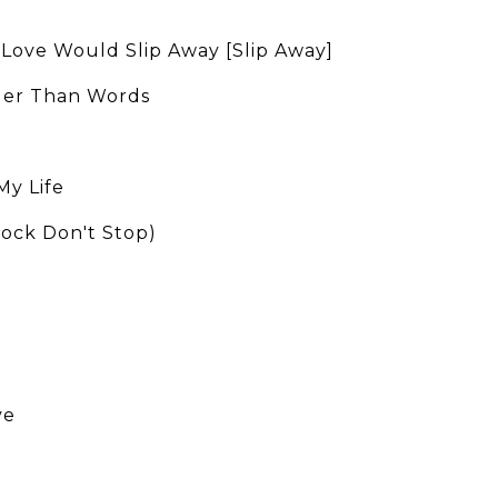
 Love Would Slip Away [Slip Away]
der Than Words
My Life
(Rock Don't Stop)
ve