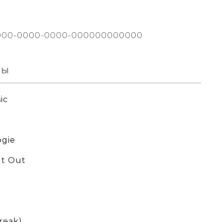
000-0000-0000-000000000000
вы
ic
ogie
It Out
Freak)