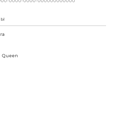
000-0000-0000-000000000000
вы
ra
st Queen