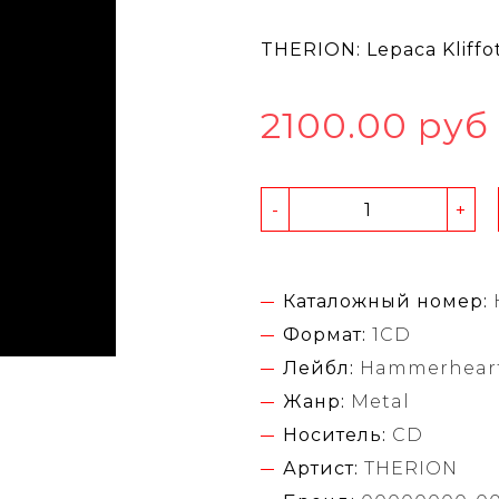
THERION: Lepaca Kliffo
2100.00 руб
-
+
Каталожный номер:
Формат:
1CD
Лейбл:
Hammerheart
Жанр:
Metal
Носитель:
CD
Артист:
THERION