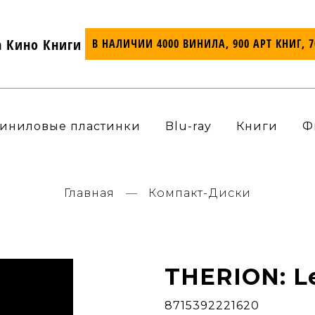
а Кино Книги
В НАЛИЧИИ 4000 ВИНИЛА, 900 АРТ КНИГ, 
иниловые пластинки
Blu-ray
Книги
Ф
Главная
Компакт-Диски
THERION: Le
8715392221620