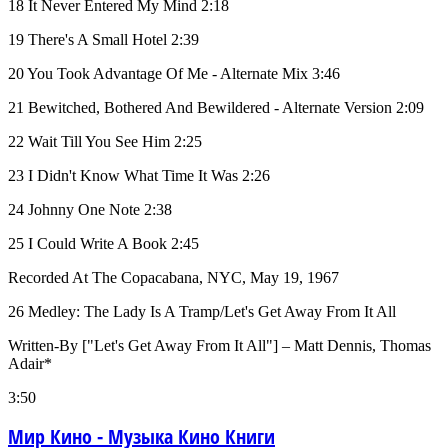
18 It Never Entered My Mind 2:18
19 There's A Small Hotel 2:39
20 You Took Advantage Of Me - Alternate Mix 3:46
21 Bewitched, Bothered And Bewildered - Alternate Version 2:09
22 Wait Till You See Him 2:25
23 I Didn't Know What Time It Was 2:26
24 Johnny One Note 2:38
25 I Could Write A Book 2:45
Recorded At The Copacabana, NYC, May 19, 1967
26 Medley: The Lady Is A Tramp/Let's Get Away From It All
Written-By ["Let's Get Away From It All"] – Matt Dennis, Thomas
Adair*
3:50
Мир Кино - Музыка Кино Книги