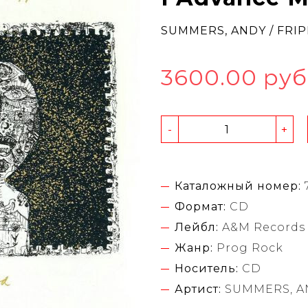
SUMMERS, ANDY / FRIP
3600.00 руб
-
+
Каталожный номер:
Формат:
CD
Лейбл:
A&M Records
Жанр:
Prog Rock
Носитель:
CD
Артист:
SUMMERS, AN