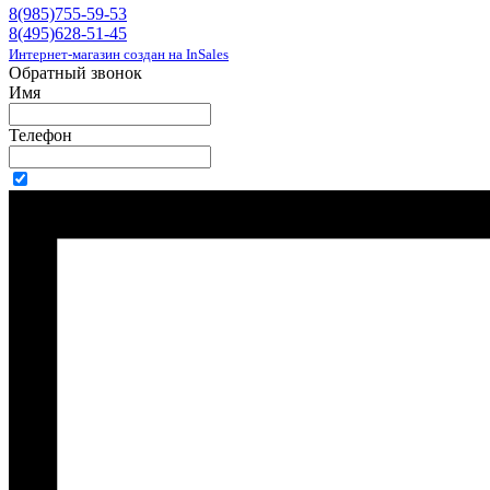
8(985)755-59-53
8(495)628-51-45
Интернет-магазин создан на InSales
Обратный звонок
Имя
Телефон