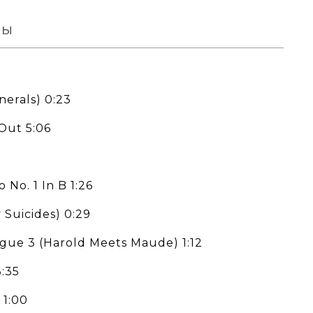
вы
nerals) 0:23
Out 5:06
 No. 1 In B 1:26
Suicides) 0:29
ogue 3 (Harold Meets Maude) 1:12
:35
 1:00