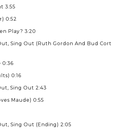
ht 3:55
r) 0:52
en Play? 3:20
 Out, Sing Out (Ruth Gordon And Bud Cort
 0:36
ts) 0:16
Out, Sing Out 2:43
oves Maude) 0:55
Out, Sing Out (Ending) 2:05