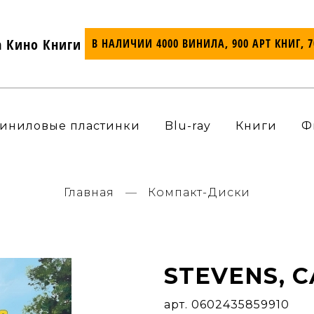
а Кино Книги
В НАЛИЧИИ 4000 ВИНИЛА, 900 АРТ КНИГ, 
иниловые пластинки
Blu-ray
Книги
Ф
Главная
Компакт-Диски
STEVENS, C
арт. 0602435859910