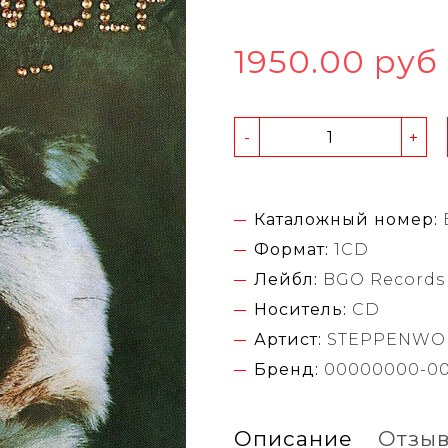
1950.00 руб
-
+
Каталожный номер:
Формат:
1CD
Лейбл:
BGO Records
Носитель:
CD
Артист:
STEPPENWO
Бренд:
00000000-0
Описание
Отзы