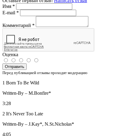
Оставьте первый отзыв!
Написать отзыв
Имя
*
E-mail
*
Комментарий
*
Оценка
Отправить
Перед публикацией отзывы проходят модерацию
1 Born To Be Wild
Written-By – M.Bonfire*
3:28
2 It's Never Too Late
Written-By – J.Kay*, N.St.Nicholas*
4:05