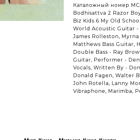
Каталожный номер MCA
Bodhisattva 2 Razor Bo
Biz Kids 6 My Old Schoo
World Acoustic Guitar -
James Rolleston, Myrna 
Matthews Bass Guitar, H
Double Bass - Ray Brow
Guitar, Performer - Denn
Vocals, Written By - Do
Donald Fagen, Walter Be
John Rotella, Lanny Mor
Vibraphone, Marimba, P