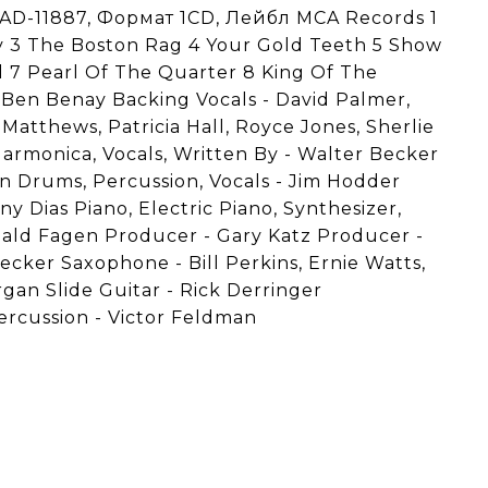
D-11887, Формат 1CD, Лейбл MCA Records 1
y 3 The Boston Rag 4 Your Gold Teeth 5 Show
l 7 Pearl Of The Quarter 8 King Of The
 Ben Benay Backing Vocals - David Palmer,
Matthews, Patricia Hall, Royce Jones, Sherlie
armonica, Vocals, Written By - Walter Becker
n Drums, Percussion, Vocals - Jim Hodder
y Dias Piano, Electric Piano, Synthesizer,
nald Fagen Producer - Gary Katz Producer -
cker Saxophone - Bill Perkins, Ernie Watts,
gan Slide Guitar - Rick Derringer
ercussion - Victor Feldman