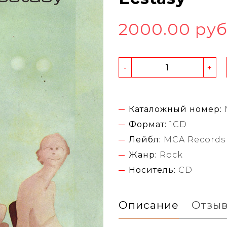
2000.00 ру
-
+
Каталожный номер:
Формат:
1CD
Лейбл:
MCA Records
Жанр:
Rock
Носитель:
CD
Описание
Отзы