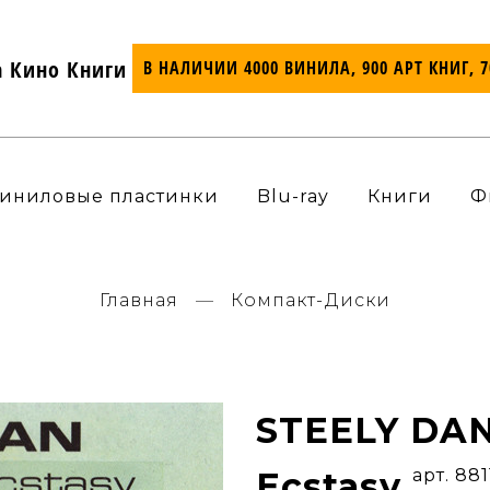
а Кино Книги
В НАЛИЧИИ 4000 ВИНИЛА, 900 АРТ КНИГ, 
иниловые пластинки
Blu-ray
Книги
Ф
Главная
Компакт-Диски
STEELY DAN
Ecstasy
арт. 88