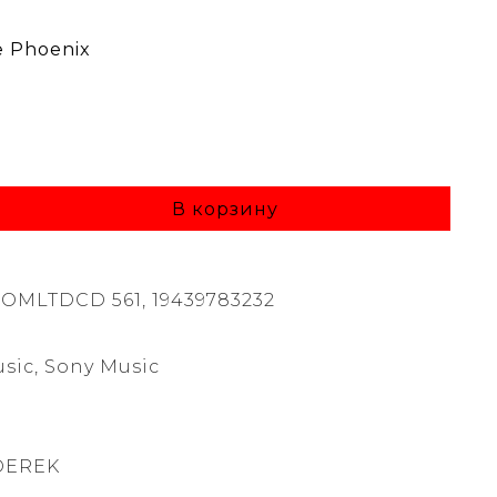
e Phoenix
В корзину
IOMLTDCD 561, 19439783232
sic, Sony Music
DEREK