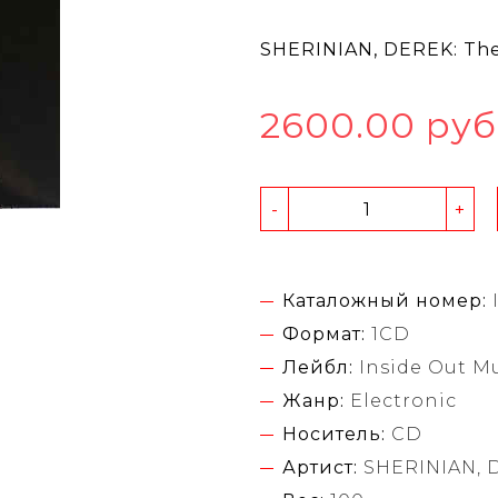
SHERINIAN, DEREK: Th
2600.00 руб
-
+
Каталожный номер:
Формат:
1CD
Лейбл:
Inside Out Mu
Жанр:
Electronic
Носитель:
CD
Артист:
SHERINIAN, 