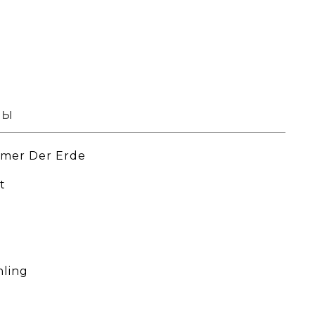
вы
mmer Der Erde
t
hling