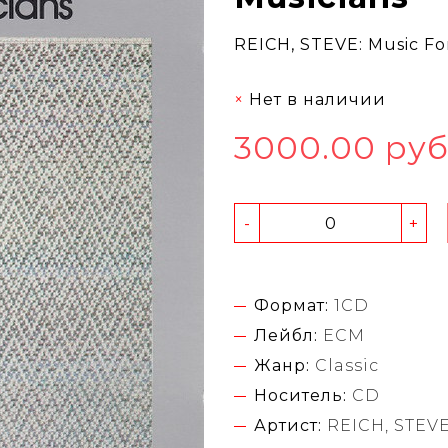
REICH, STEVE: Music For
Нет в наличии
3000.00 ру
-
+
Формат:
1CD
Лейбл:
ECM
Жанр:
Classic
Носитель:
CD
Артист:
REICH, STEV