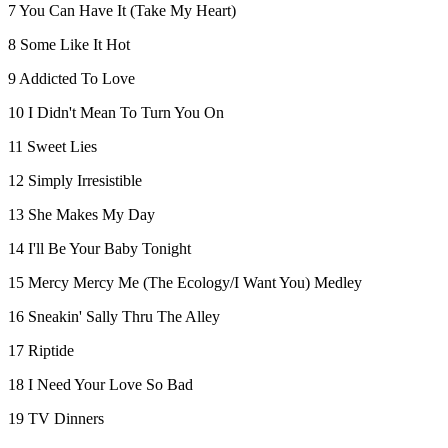
7 You Can Have It (Take My Heart)
8 Some Like It Hot
9 Addicted To Love
10 I Didn't Mean To Turn You On
11 Sweet Lies
12 Simply Irresistible
13 She Makes My Day
14 I'll Be Your Baby Tonight
15 Mercy Mercy Me (The Ecology/I Want You) Medley
16 Sneakin' Sally Thru The Alley
17 Riptide
18 I Need Your Love So Bad
19 TV Dinners