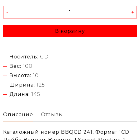
-
+
В корзину
Носитель:
CD
Вес:
100
Высота:
10
Ширина:
125
Длина:
145
Описание
Отзывы
Каталожный номер BBQCD 241, Формат 1CD,
Лейбл Beggars Banquet 1 Secret Meeting 2