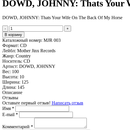
DOWD, JOHNNY: Thats Your W
DOWD, JOHNNY: Thats Your Wife On The Back Of My Horse
-
+
В корзину
Каталожный номер:
MJR 003
Формат:
CD
Лейбл:
Mother Jinx Records
Жанр:
Country
Носитель:
CD
Артист:
DOWD, JOHNNY
Вес:
100
Высота:
10
Ширина:
125
Длина:
145
Описание
Отзывы
Оставьте первый отзыв!
Написать отзыв
Имя
*
E-mail
*
Комментарий
*