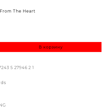
 From The Heart
В корзину
7243 5 27946 2 1
rds
ING