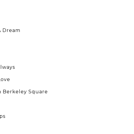
A Dream
Always
Love
In Berkeley Square
ps