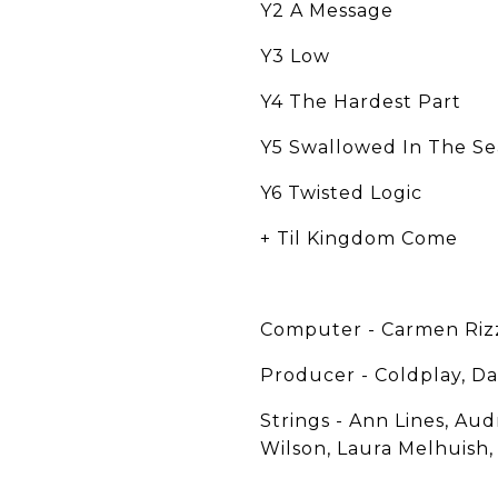
Y2 A Message
Y3 Low
Y4 The Hardest Part
Y5 Swallowed In The Se
Y6 Twisted Logic
+ Til Kingdom Come
Computer - Carmen Rizz
Producer - Coldplay, D
Strings - Ann Lines, Au
Wilson, Laura Melhuish,