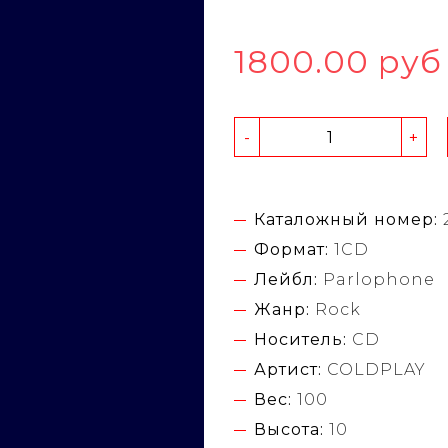
1800.00 руб
-
+
Каталожный номер:
Формат:
1CD
Лейбл:
Parlophone
Жанр:
Rock
Носитель:
CD
Артист:
COLDPLAY
Вес:
100
Высота:
10