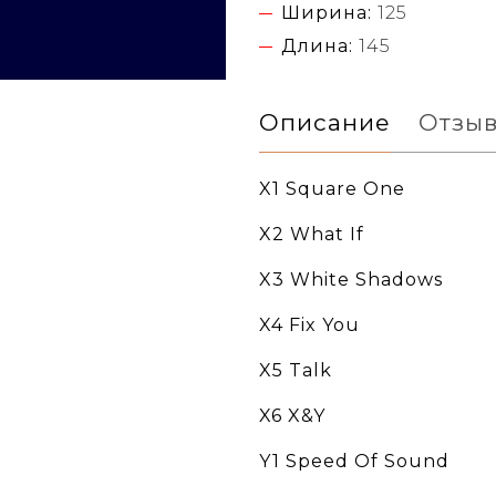
Ширина:
125
Длина:
145
Описание
Отзы
X1 Square One
X2 What If
X3 White Shadows
X4 Fix You
X5 Talk
X6 X&Y
Y1 Speed Of Sound