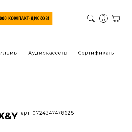
7000 КОМПАКТ-ДИСКОВ!
ильмы
Аудиокассеты
Сертификаты
 X&Y
арт. 0724347478628