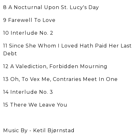
8 A Nocturnal Upon St. Lucy's Day
9 Farewell To Love
10 Interlude No. 2
11 Since She Whom I Loved Hath Paid Her Last
Debt
12 A Valediction, Forbidden Mourning
13 Oh, To Vex Me, Contraries Meet In One
14 Interlude No. 3
15 There We Leave You
Music By - Ketil Bjørnstad