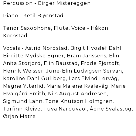
Percussion - Birger Mistereggen
Piano - Ketil Bjørnstad
Tenor Saxophone, Flute, Voice - Håkon
Kornstad
Vocals - Astrid Nordstad, Birgit Hvoslef Dahl,
Birgitte Mydske Egner, Bram Janssens, Elin
Anita Storjord, Elin Baustad, Frode Fjørtoft,
Henrik Weisser, June-Elin Ludvigsen Servan,
Karoline Dahl Gullberg, Lars Eivind Lervåg,
Magne Ytterlid, Maria Malene Kvalevåg, Marie
Hvalgård Smith, Nils August Andresen,
Sigmund Lahn, Tone Knutson Holmgren,
Torfinn Kleive, Tuva Narbuvaol, Ådne Svalastog,
Ørjan Matre