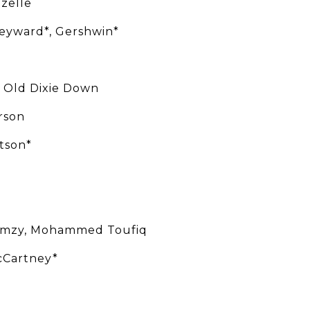
zelle
eyward*, Gershwin*
 Old Dixie Down
rson
rtson*
amzy, Mohammed Toufiq
cCartney*