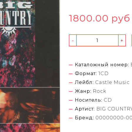
1800.00 руб
-
+
Каталожный номер:
Формат:
1CD
Лейбл:
Castle Music
Жанр:
Rock
Носитель:
CD
Артист:
BIG COUNTR
Бренд:
00000000-0