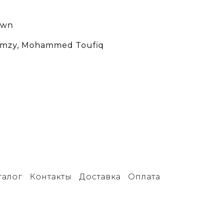
own
amzy, Mohammed Toufiq
талог
Контакты
Доставка
Оплата