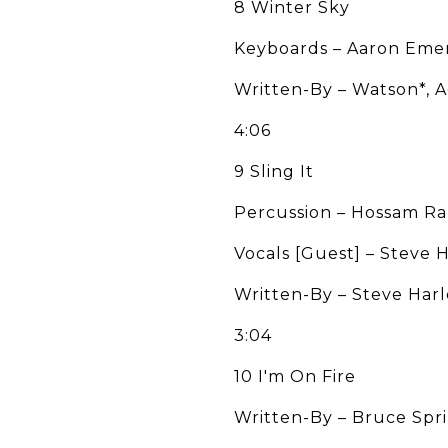
8 Winter Sky
Keyboards – Aaron Eme
Written-By – Watson*, 
4:06
9 Sling It
Percussion – Hossam R
Vocals [Guest] – Steve 
Written-By – Steve Har
3:04
10 I'm On Fire
Written-By – Bruce Spr