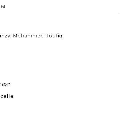
вы
amzy, Mohammed Toufiq
rson
zelle