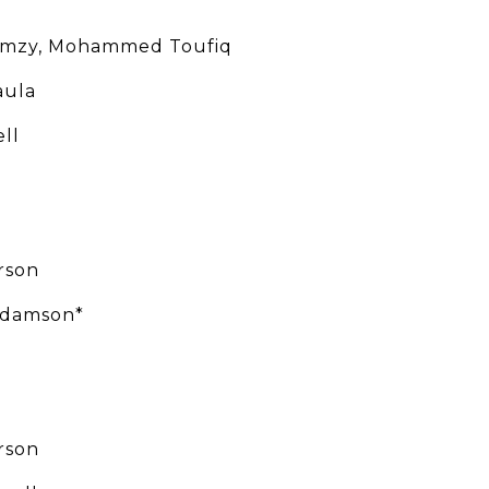
amzy, Mohammed Toufiq
aula
ell
rson
Adamson*
rson