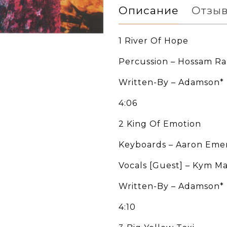
Описание
Отзы
1 River Of Hope
Percussion – Hossam R
Written-By – Adamson*
4:06
2 King Of Emotion
Keyboards – Aaron Eme
Vocals [Guest] – Kym Ma
Written-By – Adamson*
4:10