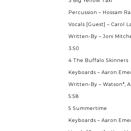
3 Big Yellow Taxi
Percussion – Hossam R
Vocals [Guest] – Carol L
Written-By – Joni Mitch
3:50
4 The Buffalo Skinners
Keyboards – Aaron Eme
Written-By – Watson*, 
5:58
5 Summertime
Keyboards – Aaron Eme