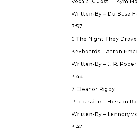
Vocals [Guest] – Kym Ma
Written-By – Du Bose H
3:57
6 The Night They Drove
Keyboards – Aaron Eme
Written-By – J. R. Robe
3:44
7 Eleanor Rigby
Percussion – Hossam R
Written-By – Lennon/M
3:47