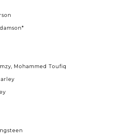
rson
Adamson*
amzy, Mohammed Toufiq
Harley
ley
ingsteen