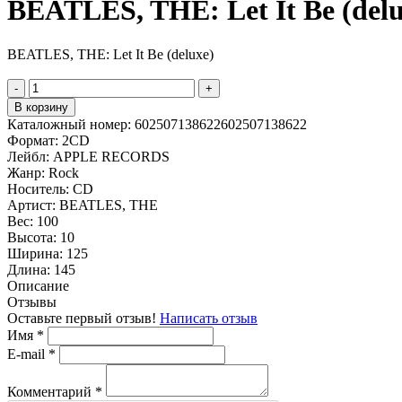
BEATLES, THE: Let It Be (delu
BEATLES, THE: Let It Be (deluxe)
-
+
В корзину
Каталожный номер:
602507138622602507138622
Формат:
2CD
Лейбл:
APPLE RECORDS
Жанр:
Rock
Носитель:
CD
Артист:
BEATLES, THE
Вес:
100
Высота:
10
Ширина:
125
Длина:
145
Описание
Отзывы
Оставьте первый отзыв!
Написать отзыв
Имя
*
E-mail
*
Комментарий
*