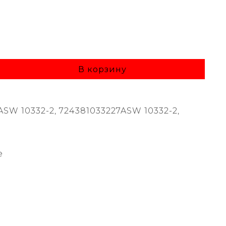
В корзину
ASW 10332-2, 724381033227ASW 10332-2,
e