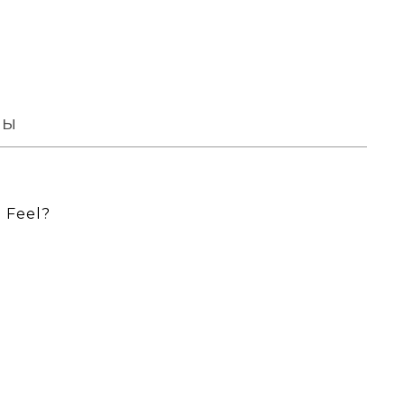
вы
 Feel?