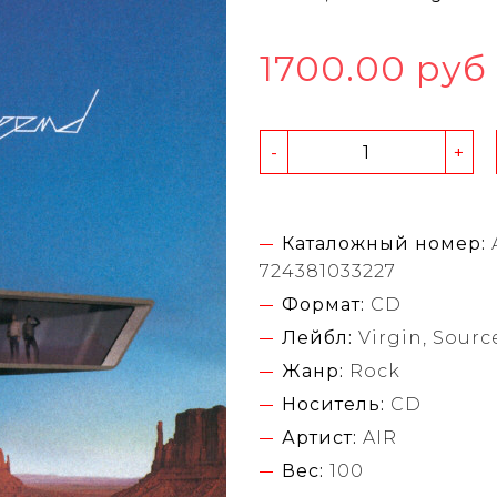
1700.00 руб
-
+
Каталожный номер:
724381033227
Формат:
CD
Лейбл:
Virgin, Sourc
Жанр:
Rock
Носитель:
CD
Артист:
AIR
Вес:
100