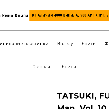
а Кино Книги
В НАЛИЧИИ 4000 ВИНИЛА, 900 АРТ КНИГ, 
иниловые пластинки
Blu-ray
Книги
Ф
Главная
Книги
TATSUKI, F
Man, Vol. 10