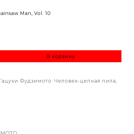
insaw Man, Vol. 10
В корзину
Тацуки Фудзимото: Человек-цепная пила,
JIMOTO