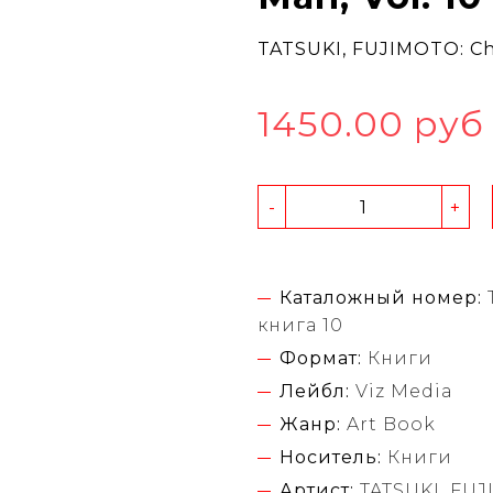
TATSUKI, FUJIMOTO: Cha
1450.00 руб
-
+
Каталожный номер:
книга 10
Формат:
Книги
Лейбл:
Viz Media
Жанр:
Art Book
Носитель:
Книги
Артист:
TATSUKI, FU