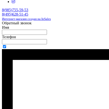
8(985)755-59-53
8(495)628-51-45
Интернет-магазин создан на InSales
Обратный звонок
Имя
Телефон