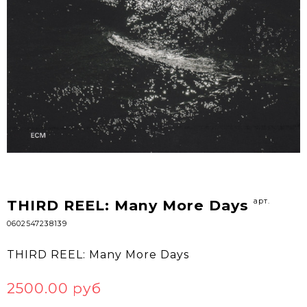
арт.
THIRD REEL: Many More Days
0602547238139
THIRD REEL: Many More Days
2500.00 руб