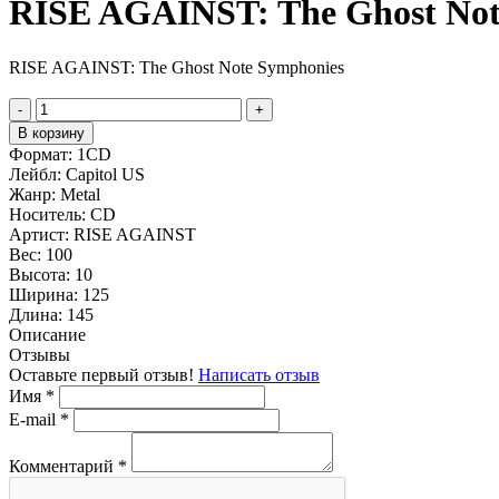
RISE AGAINST: The Ghost Not
RISE AGAINST: The Ghost Note Symphonies
-
+
В корзину
Формат:
1CD
Лейбл:
Capitol US
Жанр:
Metal
Носитель:
CD
Артист:
RISE AGAINST
Вес:
100
Высота:
10
Ширина:
125
Длина:
145
Описание
Отзывы
Оставьте первый отзыв!
Написать отзыв
Имя
*
E-mail
*
Комментарий
*