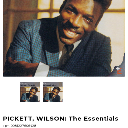
PICKETT, WILSON: The Essentials
арт. 0081227606428