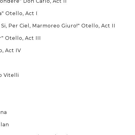
fondere" Don Carlo, Act II
" Otello, Act I
Si, Per Ciel, Marmoreo Giuro!" Otello, Act II
" Otello, Act III
, Act IV
 Vitelli
una
hlan