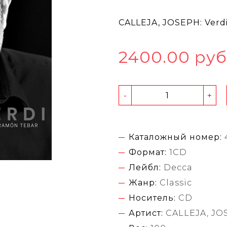
CALLEJA, JOSEPH: Verd
2400.00 руб
-
+
Каталожный номер:
Формат:
1CD
Лейбл:
Decca
Жанр:
Classic
Носитель:
CD
Артист:
CALLEJA, JO