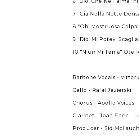
6 "Dio, Che Nell'alma In
7 "Gia Nella Notte Densa
8 "Oh' Mostruosa Colpa! 
9 "Dio! Mi Potevi Scagliar
10 "Niun Mi Tema" Otello
Baritone Vocals - Vittorio
Cello - Rafał Jezierski
Chorus - Apollo Voices
Clarinet - Joan Enric Ll
Producer - Sid McLauc