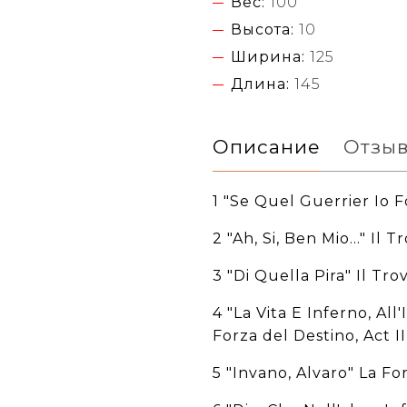
Вес:
100
Высота:
10
Ширина:
125
Длина:
145
Описание
Отзы
1 "Se Quel Guerrier Io Fos
2 "Ah, Si, Ben Mio..." Il T
3 "Di Quella Pira" Il Trov
4 "La Vita E Inferno, All
Forza del Destino, Act II
5 "Invano, Alvaro" La Fo