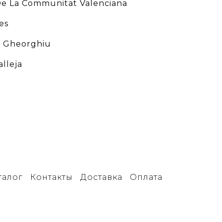
De La Communitat Valenciana
es
a Gheorghiu
alleja
талог
Контакты
Доставка
Оплата