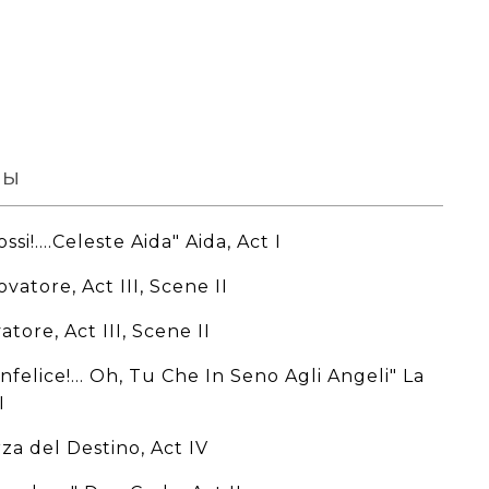
вы
si!....Celeste Aida" Aida, Act I
rovatore, Act III, Scene II
atore, Act III, Scene II
'Infelice!... Oh, Tu Che In Seno Agli Angeli" La
I
rza del Destino, Act IV