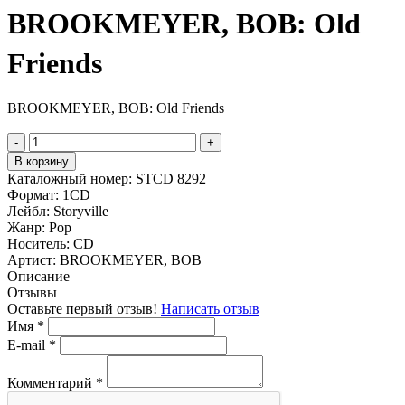
BROOKMEYER, BOB: Old
Friends
BROOKMEYER, BOB: Old Friends
-
+
В корзину
Каталожный номер:
STCD 8292
Формат:
1CD
Лейбл:
Storyville
Жанр:
Pop
Носитель:
CD
Артист:
BROOKMEYER, BOB
Описание
Отзывы
Оставьте первый отзыв!
Написать отзыв
Имя
*
E-mail
*
Комментарий
*