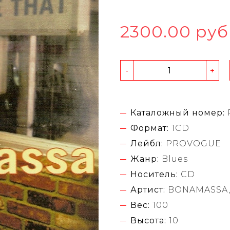
2300.00 руб
-
+
Каталожный номер:
Формат:
1CD
Лейбл:
PROVOGUE
Жанр:
Blues
Носитель:
CD
Артист:
BONAMASSA,
Вес:
100
Высота:
10