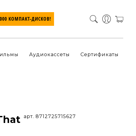
7000 КОМПАКТ-ДИСКОВ!
ильмы
Аудиокассеты
Сертификаты
 That
арт. 8712725715627