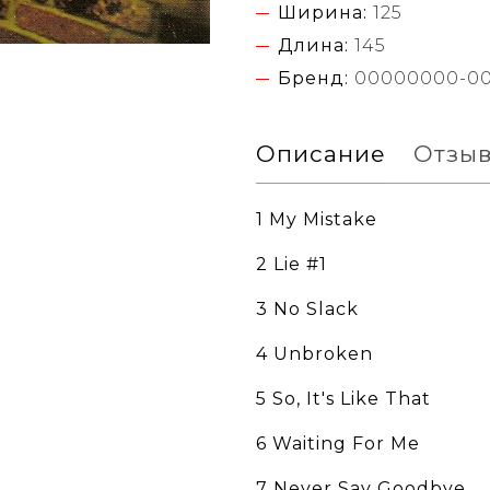
Ширина:
125
Длина:
145
Бренд:
00000000-0
Описание
Отзы
1 My Mistake
2 Lie #1
3 No Slack
4 Unbroken
5 So, It's Like That
6 Waiting For Me
7 Never Say Goodbye