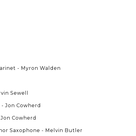
larinet - Myron Walden
rvin Sewell
n - Jon Cowherd
, Jon Cowherd
or Saxophone - Melvin Butler