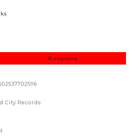
rks
В корзину
602537702596
d City Records
N