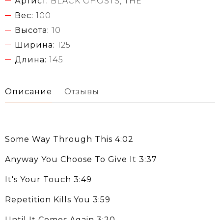
Артист:
BLACK GHOSTS, THE
Вес:
100
Высота:
10
Ширина:
125
Длина:
145
Описание
Отзывы
Some Way Through This 4:02
Anyway You Choose To Give It 3:37
It's Your Touch 3:49
Repetition Kills You 3:59
Until It Comes Again 3:20