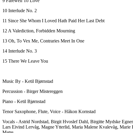
9 Farewell To Love
10 Interlude No. 2
11 Since She Whom I Loved Hath Paid Her Last Debt
12 A Valediction, Forbidden Mourning
13 Oh, To Vex Me, Contraries Meet In One
14 Interlude No. 3
15 There We Leave You
Music By - Ketil Bjørnstad
Percussion - Birger Mistereggen
Piano - Ketil Bjørnstad
Tenor Saxophone, Flute, Voice - Håkon Kornstad
Vocals - Astrid Nordstad, Birgit Hvoslef Dahl, Birgitte Mydske Egner
Lars Eivind Lervåg, Magne Ytterlid, Maria Malene Kvalevåg, Marie
Matre