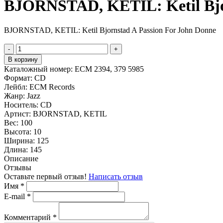
BJORNSTAD, KETIL: Ketil Bjor
BJORNSTAD, KETIL: Ketil Bjornstad A Passion For John Donne
-
+
В корзину
Каталожный номер:
ECM 2394, 379 5985
Формат:
CD
Лейбл:
ECM Records
Жанр:
Jazz
Носитель:
CD
Артист:
BJORNSTAD, KETIL
Вес:
100
Высота:
10
Ширина:
125
Длина:
145
Описание
Отзывы
Оставьте первый отзыв!
Написать отзыв
Имя
*
E-mail
*
Комментарий
*