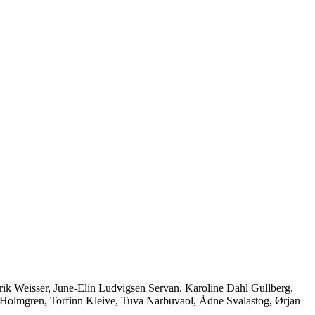
nrik Weisser, June-Elin Ludvigsen Servan, Karoline Dahl Gullberg,
Holmgren, Torfinn Kleive, Tuva Narbuvaol, Ådne Svalastog, Ørjan