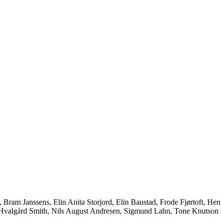
, Bram Janssens, Elin Anita Storjord, Elin Baustad, Frode Fjørtoft, He
 Hvalgård Smith, Nils August Andresen, Sigmund Lahn, Tone Knutson 